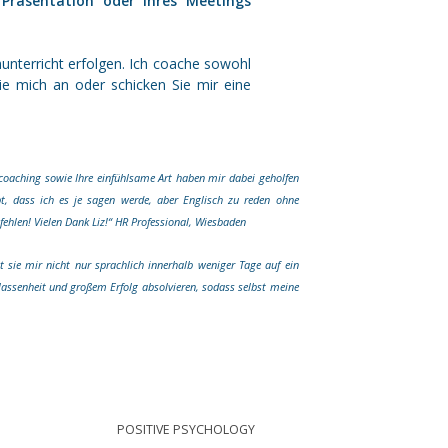
r Präsentation oder Ihres Meetings
unterricht erfolgen. Ich coache sowohl
ie mich an oder schicken Sie mir eine
-coaching sowie Ihre einfühlsame Art haben mir dabei geholfen
, dass ich es je sagen werde, aber Englisch zu reden ohne
ehlen! Vielen Dank Liz!“ HR Professional, Wiesbaden
sie mir nicht nur sprachlich innerhalb weniger Tage auf ein
elassenheit und großem Erfolg absolvieren, sodass selbst meine
POSITIVE PSYCHOLOGY