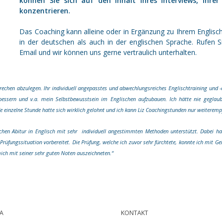
können Sie sich auf den Inhalt Ihres Interviews, Ihre
konzentrieren.
Das Coaching kann alleine oder in Ergänzung zu Ihrem Englisch
in der deutschen als auch in der englischen Sprache. Rufen S
Email und wir können uns gerne vertraulich unterhalten.
prechen abzulegen. Ihr individuell angepasstes und abwechlungsreiches Englischtraining und 
sern und v.a. mein Selbstbewusstsein im Englischen aufzubauen. Ich hätte nie geglaubt
e einzelne Stunde hatte sich wirklich gelohnt und ich kann Liz Coachingstunden nur weiterempf
hen Abitur in Englisch mit sehr individuell angestimmten Methoden unterstützt. Dabei hat 
rüfungssituation vorbereitet. Die Prüfung, welche ich zuvor sehr fürchtete, konnte ich mit G
ich mit seiner sehr guten Noten auszeichneten.“
A
KONTAKT