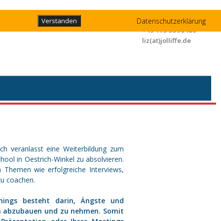
Liz Jolliffe
Datenschutzerklärung
Verstanden
+49 173 3596480
liz(at)jolliffe.de
ich veranlasst eine Weiterbildung zum
hool in Oestrich-Winkel zu absolvieren.
n Themen wie erfolgreiche Interviews,
zu coachen.
chings besteht darin, Ängste und
on abzubauen und zu nehmen. Somit