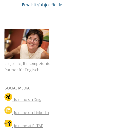
Email: liz(at)jolliffe.de
Liz Jolliffe, Ihr kompetenter
Partner für Englisch
SOCIAL MEDIA
Join me on Xing
Join
me on LinkedIn
Join me at ELTAF